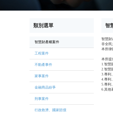
類別選單
智
智慧財
智慧財產權案件
非全民
本所律
工程案件
本所提
1.智
不動產事件
2.智
3.專
家事案件
4.專
5.專
金融商品紛爭
6.其
刑事案件
行政救濟、國家賠償